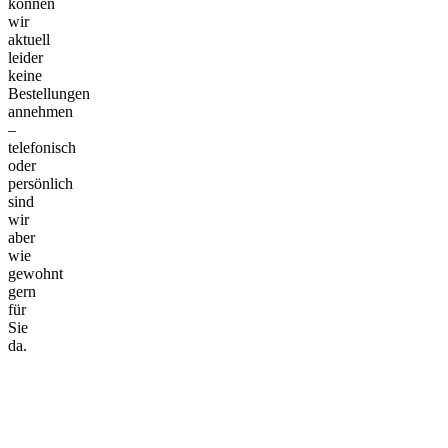
können
wir
aktuell
leider
keine
Bestellungen
annehmen
–
telefonisch
oder
persönlich
sind
wir
aber
wie
gewohnt
gern
für
Sie
da.